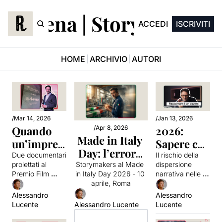
troscena | Storymakers
ACCEDI
ISCRIVITI
HOME
ARCHIVIO
AUTORI
/
Mar 14, 2026
/
Jan 13, 2026
Quando 
2026: 
/
Apr 8, 2026
Made in Italy 
un’impres
Sapere chi 
Day: l’errore 
a arriva al 
sei prima 
Due documentari 
Il rischio della 
che stanno 
proiettati al 
dispersione 
Storymakers al Made 
cinema
di 
Premio Film 
narrativa nelle 
in Italy Day 2026 - 10 
facendo quasi 
scegliere 
Impresa e 
aziende 
aprile, Roma
tutte le 
dove 
alcune 
strutturate.
Alessandro 
Alessandro 
aziende 
osservazioni su 
Lucente
Lucente
Alessandro Lucente
andare
come il cinema 
italiane
riesce a restituire 