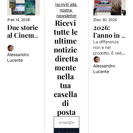
Iscriviti alla 
il lavoro delle 
nostra 
imprese.
newsletter
/
Feb 14, 2026
/
Dec 30, 2025
Ricevi 
Due storie 
2026: 
tutte le 
al Cinema 
l’anno in 
ultime 
Quattro 
cui i 
La differenza 
notizie 
non è nel 
Fontane. 
document
prodotto. È nella 
Alessandro 
diretta
Vi 
ari 
narrazione che 
Lucente
aspettiamo 
industriali 
lo sostiene.
mente 
Alessandro 
Lucente
a Roma.
diventano 
nella 
strategia
tua 
casella 
di 
posta